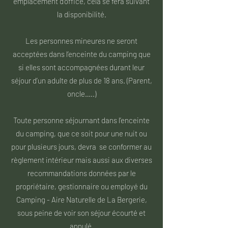
emplacement d’office, cela se fera suivant
la disponibilité.
Les personnes mineures ne seront
acceptées dans l’enceinte du camping que
si elles sont accompagnées durant leur
séjour d’un adulte de plus de 18 ans. (Parent,
oncle…..)
Toute personne séjournant dans l’enceinte
du camping, que ce soit pour une nuit ou
pour plusieurs jours, devra se conformer au
règlement intérieur mais aussi aux diverses
recommandations données par le
propriétaire, gestionnaire ou employé du
Camping - Aire Naturelle de La Bergerie,
sous peine de voir son séjour écourté et
annulé.