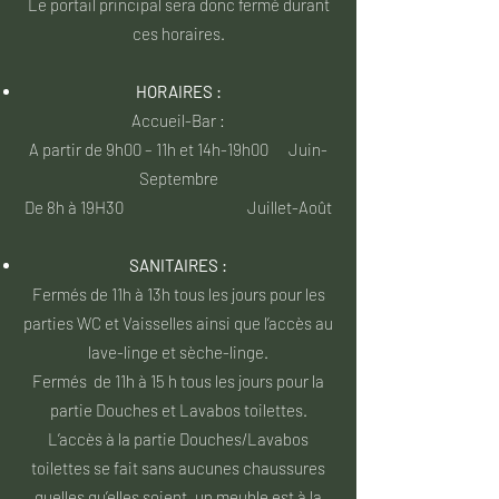
Le portail principal sera donc fermé durant
ces horaires.
HORAIRES :
Accueil-Bar :
A partir de 9h00 – 11h et 14h-19h00 Juin-
Septembre
De 8h à 19H30 Juillet-Août
SANITAIRES :
Fermés de 11h à 13h tous les jours pour les
parties WC et Vaisselles ainsi que l’accès au
lave-linge et sèche-linge.
Fermés de 11h à 15 h tous les jours pour la
partie Douches et Lavabos toilettes.
L’accès à la partie Douches/Lavabos
toilettes se fait sans aucunes chaussures
quelles qu’elles soient, un meuble est à la