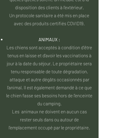
disposition des clients à l’extérieur.
Un protocole sanitaire a été mis en place
avec des produits certifiés COVID19.
ANIMAUX :
Les chiens sont acceptés à condition d’être
tenus en laisse et d’avoir les vaccinations à
jour à la date du séjour. Le propriétaire sera
tenu responsable de toute dégradation,
attaque et autre dégâts occasionnés par
l’animal. Il est également demandé à ce que
le chien fasse ses besoins hors de l’enceinte
du camping.
Les animaux ne doivent en aucun cas
rester seuls dans ou autour de
l’emplacement occupé par le propriétaire.