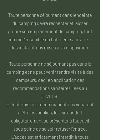
Toute personne séjournant dans l’enceinte
du camping devra respecter et laisser
propre son emplacement de camping, tout
comme l’ensemble du bâtiment sanitaire et
des installations mises à sa disposition.
Toute personne ne séjournant pas dans le
camping et ne peut venir rendre visite à des
campeurs, ceci en application des
recommandations sanitaires liées au
COVID19 ;
Si toutefois ces recommandations venaient
à être assouplies, le visiteur doit
obligatoirement se présenter à l’accueil
sous peine de se voir refuser l’entrée.
L’accès est strictement interdit à toute