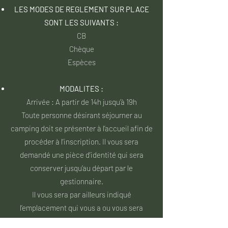
LES MODES DE REGLEMENT SUR PLACE
SONT LES SUIVANTS :
CB
Chèque
Espèces
MODALITES :
Arrivée : A partir de 14h jusqu’à 19h
Toute personne désirant séjourner au
camping doit se présenter à l’accueil afin de
procéder à l’inscription. Il vous sera
demandé une pièce d’identité qui sera
conserver jusqu’au départ par le
gestionnaire.
Il vous sera par ailleurs indiqué
l’emplacement qui vous a ou vous sera
attribué pour la durée du séjour, les horaires