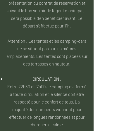
présentation du contrat de réservation et
suivant le bon vouloir de l’agent municipal, il
sera possible d’en bénéficier avant. Le
départ s’effectue pour 11h.
Attention : Les tentes et les camping-cars
ne se situent pas sur les mêmes
emplacements. Les tentes sont placées sur
des terrasses en hauteur.
CIRCULATION :
Entre 22h30 et 7h00, le camping est fermé
à toute circulation et le silence doit être
respecté pour le confort de tous. La
majorité des campeurs viennent pour
effectuer de longues randonnées et pour
chercher le calme.