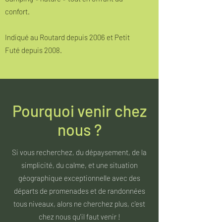
confort.
Indiqué au Routard depuis 2006 et Petit
Futé depuis 2008.
Pourquoi venir chez
nous ?
Si vous recherchez, du dépaysement, de la
simplicité, du calme, et une situation
géographique exceptionnelle avec des
départs de promenades et de randonnées
tous niveaux, alors ne cherchez plus, c'est
chez nous qu'il faut venir !